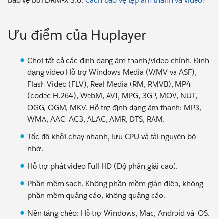
bảo vệ bởi DRM-X 3.0.
Cách bảo vệ tệp âm thanh và video?
Ưu điểm của Huplayer
Chơi tất cả các định dạng âm thanh/video chính. Định
dạng video Hỗ trợ Windows Media (WMV và ASF),
Flash Video (FLV), Real Media (RM, RMVB), MP4
(codec H.264), WebM, AVI, MPG, 3GP, MOV, NUT,
OGG, OGM, MKV. Hỗ trợ định dạng âm thanh: MP3,
WMA, AAC, AC3, ALAC, AMR, DTS, RAM.
Tốc độ khởi chạy nhanh, lưu CPU và tài nguyên bộ
nhớ.
Hỗ trợ phát video Full HD (Độ phân giải cao).
Phần mềm sạch. Không phần mềm gián điệp, không
phần mềm quảng cáo, không quảng cáo.
Nền tảng chéo: Hỗ trợ Windows, Mac, Android và iOS.