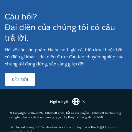
Câu hỏi?
Đại diện của chúng tôi có câu
trả lời.
Hỏi về các sản phẩm Haihaisoft, giá cả, triển khai hoặc bất
cứ điều gì khác - đại diện được đào tạo chuyên nghiệp của
chúng tôi đang đứng, sẵn sàng giúp đỡ.
KẾT NỐI
Ngôn ngữ
© Copyright 2004-
2026
Haihaisoft.com, tất cả các quyền. Haihaisoft là nhà cung
cấp giải pháp và dịch vụ quản lý quyền kỹ thuật số hàng đầu (DRM).
Liên hệ với chúng tôi: Service#haihaisoft.com (thay thế # thành @) |
Tuyên bố
quyền riêng tư
|