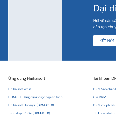
Đại d
Hỏi về các s
đào tạo chuy
KẾT NỐI
Ứng dụng Haihaisoft
Tài khoản D
Haihaisoft xvast
DRM Sao chép b
HHMEET - Ứng dụng cuộc họp an toàn
Giá DRM
Haihaisoft Huplayer(DRM-X 3.0)
DRM chi phí và 
Trình duyệt ZJGet(DRM-X 5.0)
Tài khoản doan