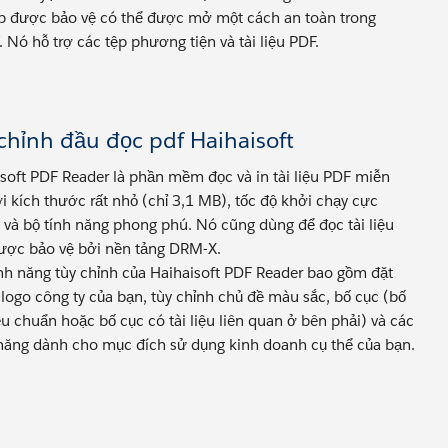
ệp được bảo vệ có thể được mở một cách an toàn trong
 Nó hỗ trợ các tệp phương tiện và tài liệu PDF.
chỉnh đầu đọc pdf Haihaisoft
soft PDF Reader là phần mềm đọc và in tài liệu PDF miễn
ới kích thước rất nhỏ (chỉ 3,1 MB), tốc độ khởi chạy cực
và bộ tính năng phong phú. Nó cũng dùng để đọc tài liệu
ược bảo vệ bởi nền tảng DRM-X.
nh năng tùy chỉnh của Haihaisoft PDF Reader bao gồm đặt
 logo công ty của bạn, tùy chỉnh chủ đề màu sắc, bố cục (bố
êu chuẩn hoặc bố cục có tài liệu liên quan ở bên phải) và các
năng dành cho mục đích sử dụng kinh doanh cụ thể của bạn.