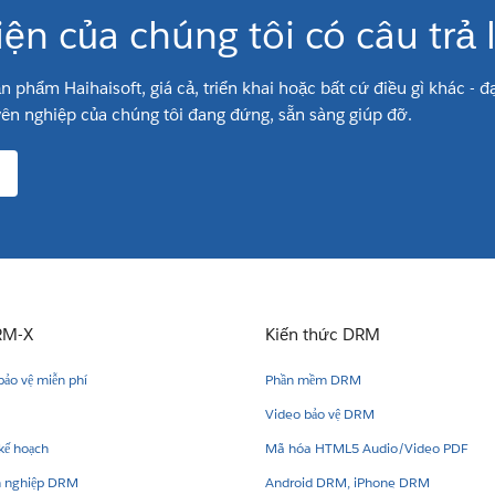
iện của chúng tôi có câu trả l
ản phẩm Haihaisoft, giá cả, triển khai hoặc bất cứ điều gì khác - 
ên nghiệp của chúng tôi đang đứng, sẵn sàng giúp đỡ.
RM-X
Kiến thức DRM
ảo vệ miễn phí
Phần mềm DRM
Video bảo vệ DRM
kế hoạch
Mã hóa HTML5 Audio/Video PDF
h nghiệp DRM
Android DRM, iPhone DRM