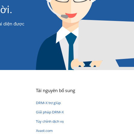
ời.
đại diện được
Tài nguyên bổ sung
DRM-X trợ giúp
Giải pháp DRM-X
Tùy chỉnh dịch vụ
Xvast.com