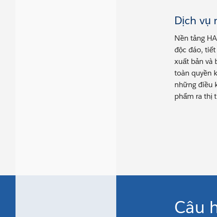
Dịch vụ
Nền tảng HA
độc đáo, tiế
xuất bản và 
toàn quyền k
những điều 
phẩm ra thị 
Câu h