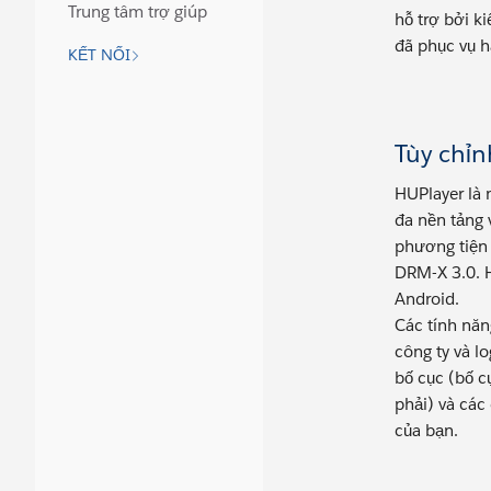
Trung tâm trợ giúp
hỗ trợ bởi k
đã phục vụ 
KẾT NỐI
Tùy chỉn
HUPlayer là 
đa nền tảng 
phương tiện 
DRM-X 3.0. H
Android.
Các tính năn
công ty và l
bố cục (bố c
phải) và các
của bạn.