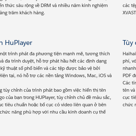
iến ​​thức sâu rộng về DRM và nhiều năm kinh nghiệm
các t
hàng trăm khách hàng.
XVAST.
h HuPlayer
Tùy 
một trình phát đa phương tiện mạnh mẽ, tương thích
Haihai
và đa trình duyệt, hỗ trợ phát hầu hết các định dạng
phí, v
kỹ thuật số phổ biến và các tệp được bảo vệ bởi
nhanh 
iện tại, nó hỗ trợ các nền tảng Windows, Mac, iOS và
PDF đ
Các tí
g tùy chỉnh của trình phát bao gồm việc hiển thị tên
tên và
ogo của bạn trong HUPlayer, tùy chỉnh chủ đề màu sắc,
cục ti
ục tiêu chuẩn hoặc bố cục có video liên quan ở bên
chức 
 chức năng phù hợp với nhu cầu kinh doanh cụ thể