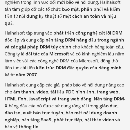
nghiệm trong lĩnh vực đổi mới bảo vệ nội dung, Haihaisoft
tận tâm giúp đỡ các tổ chức
bảo mật, phân phối và kiếm
tiền từ nội dung kỹ thuật số một cách an toàn và hiệu
quả.
Haihaisoft tập trung vào
phát triển công nghệ cốt lõi DRM
độc lập
và cung cấp
nền tảng DRM hàng đầu trong ngành
và các giải pháp DRM tùy chỉnh
cho khách hàng toàn cầu.
Công ty là
đối tác của Microsoft
và có kinh nghiệm lâu năm
làm việc với các công nghệ DRM của Microsoft, đồng thời
liên tục cải tiến
kiến trúc DRM độc quyền của riêng mình
kể từ năm 2007
.
Haihaisoft cung cấp các giải pháp bảo vệ nội dung nâng cao
cho
âm thanh, video, tài liệu PDF, hình ảnh, trang web,
HTML tĩnh, JavaScript và trang web động
.
Nền tảng DRM-
X
hàng đầu của nó được sử dụng rộng rãi trong
giáo dục,
đào tạo, xuất bản trực tuyến, bảo mật nội dung doanh
nghiệp, nền tảng SaaS, phát trực tiếp, hội thảo video và
bảo vệ thông tin
.