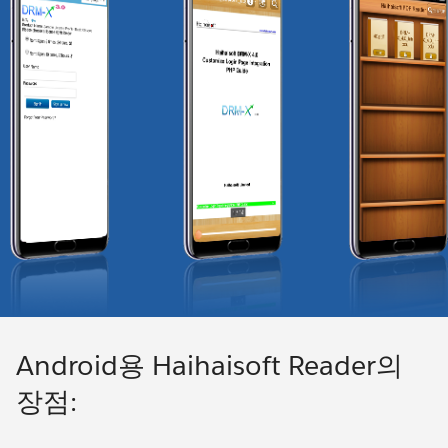
Android용 Haihaisoft Reader의
장점: