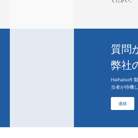
ください。
質問
弊社
Haihai
当者が待機
連絡