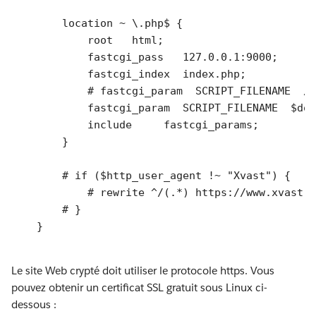
        location ~ \.php$ {

            root   html;

            fastcgi_pass   127.0.0.1:9000;

            fastcgi_index  index.php;

# fastcgi_param  SCRIPT_FILENAME  /s
            fastcgi_param  SCRIPT_FILENAME  $doc
            include	fastcgi_params;

        }

# if ($http_user_agent !~ "Xvast") {
# rewrite ^/(.*) https://www.xvast.c
# }
Le site Web crypté doit utiliser le protocole https. Vous
pouvez obtenir un certificat SSL gratuit sous Linux ci-
dessous :