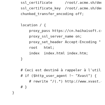
        ssl_certificate      /root/.acme.sh/demo
        ssl_certificate_key  /root/.acme.sh/demo
        chunked_transfer_encoding off;

        location / {

            proxy_pass https://cn.haihaisoft.com
            proxy_ssl_server_name on;

            proxy_set_header Accept-Encoding "";

            root   html;

            index  index.html index.htm;

        }

# Ceci est destiné à rappeler à l'utilis
# if ($http_user_agent !~ "Xvast") {
# rewrite ^/(.*) http://www.xvast.co
# }
    }
