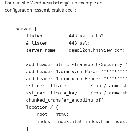
Pour un site Wordpress hébergé, un exemple de
configuration ressemblerait à ceci :
    server {

        listen		443 ssl http2;

# listen	443 ssl;
        server_name	demo12cn.hhsview.com;

        add_header Strict-Transport-Security "ma
        add_header 4.drm-x.cn-Param "***********
        add_header 4.drm-x.cn-Header "**********
        ssl_certificate  	/root/.acme.sh/demo12cn.hhsview.com_ecc/demo12cn.hhsview.com.cer;

        ssl_certificate_key	/root/.acme.sh/demo12cn.hhsview.com_ecc/demo12cn.hhsview.com.key;

        chunked_transfer_encoding off;

        location / {

            root   html;

            index  index.html index.htm index.ph
        }
