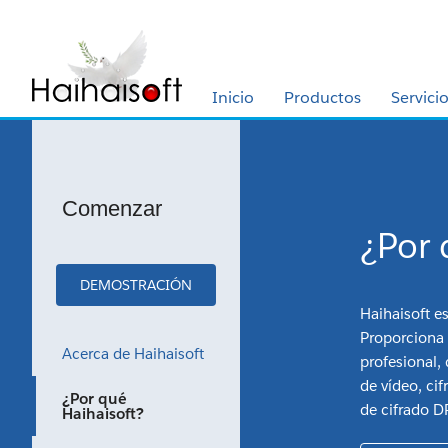
Inicio
Productos
Servici
Comenzar
¿Por 
DEMOSTRACIÓN
Haihaisoft e
Proporciona 
Acerca de Haihaisoft
profesional, 
de vídeo, ci
¿Por qué
de cifrado D
Haihaisoft?