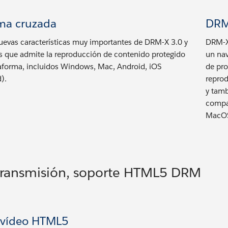
rma cruzada
DRM
uevas características muy importantes de DRM-X 3.0 y
DRM-X
 que admite la reproducción de contenido protegido
un nav
aforma, incluidos Windows, Mac, Android, iOS
de pro
).
reprod
y tamb
compat
MacO
transmisión, soporte HTML5 DRM
vídeo HTML5