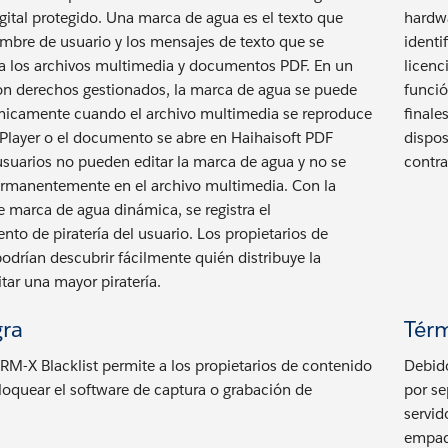
gital protegido. Una marca de agua es el texto que
hardw
ombre de usuario y los mensajes de texto que se
identi
a los archivos multimedia y documentos PDF. En un
licenc
n derechos gestionados, la marca de agua se puede
funció
micamente cuando el archivo multimedia se reproduce
finale
layer o el documento se abre en Haihaisoft PDF
dispos
usuarios no pueden editar la marca de agua y no se
contra
rmanentemente en el archivo multimedia. Con la
e marca de agua dinámica, se registra el
to de piratería del usuario. Los propietarios de
odrían descubrir fácilmente quién distribuye la
vitar una mayor piratería.
gra
Térm
RM-X Blacklist permite a los propietarios de contenido
Debido
bloquear el software de captura o grabación de
por se
servid
empaqu