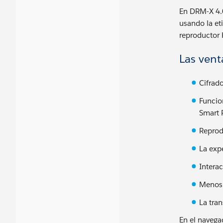
En DRM-X 4.0
usando la et
reproductor
Las vent
Cifrad
Funcio
Smart 
Reprodu
La exp
Intera
Menos 
La tra
En el navega