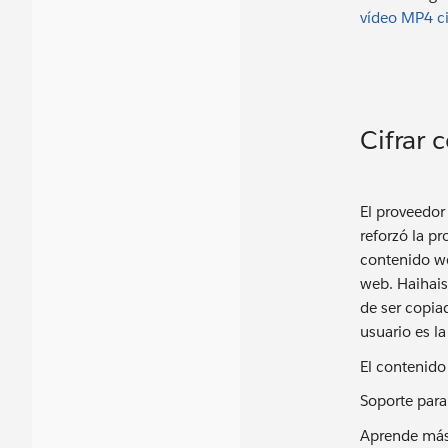
vídeo MP4 ci
Cifrar
El proveedor
reforzó la p
contenido we
web. Haihais
de ser copiad
usuario es l
El contenido
Soporte para
Aprende má