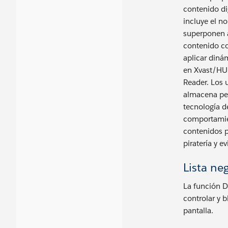
contenido di
incluye el n
superponen 
contenido co
aplicar diná
en Xvast/HUP
Reader. Los 
almacena pe
tecnología d
comportamien
contenidos p
piratería y e
Lista ne
La función D
controlar y 
pantalla.