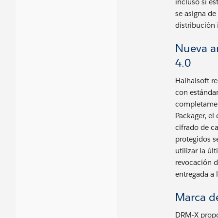
incluso si e
se asigna de
distribución
Nueva a
4.0
Haihaisoft r
con estándar
completament
Packager, el 
cifrado de c
protegidos s
utilizar la 
revocación d
entregada a 
Marca d
DRM-X propo