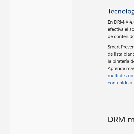
Tecnolog
En DRM-X 4.0
efectiva el 
de contenido
Smart Preven
de lista bla
la piratería 
Aprende má
múltiples mo
contenido a t
DRM mu