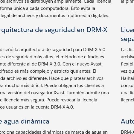
stos archivos se distribuyen ampliamente. Cada licencia
la pira
 forma única a cada computadora. Esto evita la
 ilegal de archivos y documentos multimedia digitales.
rquitectura de seguridad en DRM-X
Lice
sep
ediseñó la arquitectura de seguridad para DRM-X 4.0
Las li
es de seguridad más altos, el método de cifrado es
archiv
e diferente al de DRM-X 3.0. Con el nuevo Xvast
flexib
cifrado es más complejo y estricto que antes. El
vez qu
ada archivo es diferente. Hace que piratear archivos
Haiha
ea mucho más difícil. Puede obligar a los clientes a
consum
última versión del navegador Xvast. También admite una
una li
e licencia más segura. Puede revocar la licencia
licenc
los usuarios en la cuenta DRM-X 4.0.
e agua dinámica
Aut
rciona capacidades dinámicas de marca de agua en
DRM-X 