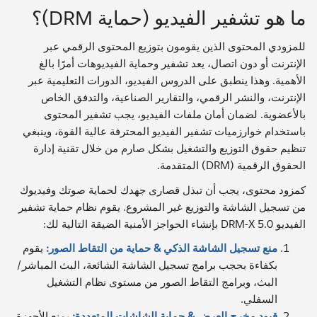
ما هو تشفير الفيديو (حماية DRM)؟
للمزودي المحتوى الذين يقومون بتوزيع المحتوى الرقمي عبر
الإنترنت أو دون اتصال، يعد تشفير وحماية الفيديوهات أمرًا بالغ
الأهمية. وهذا ينطبق على الدروس الفيديو، الدورات التعليمية عبر
الإنترنت، والنشر الرقمي، والتقارير الصناعية، والتدفق الخاص
بالأعضوية. لضمان أمان ملفات الفيديو، يجب تشفير المحتوى
باستخدام خوارزميات تشفير الفيديو المحترفة عالية القوة، وينبغي
تنظيم حقوق التوزيع والتشغيل بشكل صارم من خلال تقنية إدارة
الحقوق الرقمية (DRM) المتقدمة.
كمزود محتوى، يجب أن تبذل قصارى جهدك لحماية صوتك وفيديوك
من تسجيل الشاشة والتوزيع غير المشروع. يقوم نظام حماية تشفير
الفيديو DRM-X 5.0 بإنشاء الحواجز الأمنية الضيقة التالية لك:
منع تسجيل الشاشة الذكي & حماية من التقاط الصور:
يقوم
بكفاءة بحجب برامج تسجيل الشاشة الشائعة، البث المباشر/
البث، وبرامج التقاط الصور من مستوى نظام التشغيل
السفلي.
قيود مخرج العرض & حماية الشاشات المتعددة:
يمنع الأجهزة