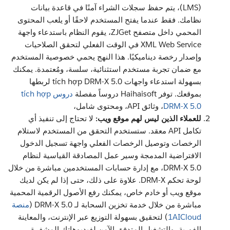
(LMS)، يتم حفظ سجلات الشراء آمنًا في قاعدة بيانات
نظامك. فقط عندما يفتح المستخدم لاحقًا أو يلعب المحتوى
المحمي داخل متصفح ZJGet، يقوم النظام باستدعاء واجهة
XML Web Service في الوقت الفعلي لتحقق الصلاحيات
وإصدار رخصة ديناميكيًا. هذا النهج يحمي خصوصية المستخدم
مع ضمان تجربة مستخدم استثنائية، سلسة، ومُعتمدة. يمكنك
بسهولة استدعاء واجهات tích hợp DRM-X 5.0 لربطها
بموقعك. توفر Haihaisoft دروساً مفصلة
دروس tích hợp
DRM-X 5.0
، وثائق API، ومحتوى شامل،
للعملاء الذين ليس لهم موقع ويب:
لا تحتاج إلى تنفيذ أي
تكامل API معقد. ستستخدم التحقق من المستخدم لاستلام
الرخصات وتوصيل الرخصات الفعلي واجهة تسجيل الدخول
الافتراضية المدمجة وسير عمل المصادقة القياسية لنظام
DRM-X 5.0، مع إدارة حسابات المستخدمين مباشرة من خلال
لوحة تحكم DRM-X. علاوة على ذلك، حتى إذا لم يكن لديك
موقع ويب أو خادم خاص، يمكنك رفع الأصول الرقمية المحمية
مباشرة من خلال خدمة تخزين السحابة لـ DRM-X 5.0 (
منصة
1AICloud
) لتحقيق بسهولة التوزيع عبر الإنترنت، والمعاينة
الفورية، والتشغيل المتدفق الآمن لفيديوهاتك المشفرة.