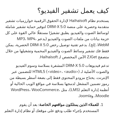
كيف يعمل تشفير الفيديو؟
يستخدم نظام Haihaisoft لإدارة الحقوق الرقمية خوارزميات تشفير
متقدمة وحصرية على منصة DRM-X 5.0 لتوفير حماية تشفير شاملة
لوسائط الصوت والفيديو. يطبق تشفيرًا مستقلًا عالي القوة على كل
حزمة بيانات من ملفات الصوت والفيديو (يدعم MP3، MP4،
WebM، إلخ). بدعم تقنية توصيل رخص DRM-X 5.0 الحصرية، يمكن
فقط فك تشفير وسائط الصوت والفيديو المحمية وتشغيلها من خلال
متصفح ZJGet الآمن المخصص لـ Haihaisoft.
تدعم فيديوهات DRM-X 5.0 المشفرة بسلاسة وسوم الفيديو
والصوت الأصلية لـ HTML5 (<video>، <audio>) للتضمين عبر
الإنترنت. يحتاج مزودو المحتوى فقط إلى بضعة أسطر بسيطة من
رموز تضمين المشغل لدمجها بسلاسة في مواقع الويب الحالية أو
أنظمة إدارة التعلم (LMS)، مثل WordPress، WooCommerce،
Moodle، وJoomla.
للعملاء الذين يمتلكون مواقعهم الخاصة:
بعد أن يقوم
المستخدم بإجراء طلب ودفع على موقعك أو نظام إدارة التعلم