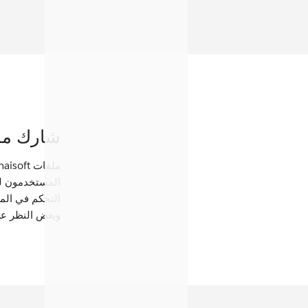
شارك ملفاتك
التحكم في المل
وبغض النظر عن