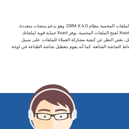
متصفح Xvast هو متصفح آمن وسريع تم تطويره استنادًا إلى Chrome. وهو مصمم لفتح الملفات المحمية بنظام DRM-X 4.0. وهو يدعم منصات متعددة:
Windows، وMacOS، وAndroid، وiOS. يحتاج المستخدم الخاص بك إلى تثبيت متصفح Xvast لفتح الملفات المحمية. يوفر Xvast حماية قوية لملفاتك
بيق جميع إعدادات حقوق إدارة الحقوق الرقمية (DRM) على العميل، بغض النظر عن كيفية مشاركة العملاء للملفات. على سبيل
اط الشاشة الشائعة. كما أنه يقوم بتعطيل شاشة الطباعة في لوحة