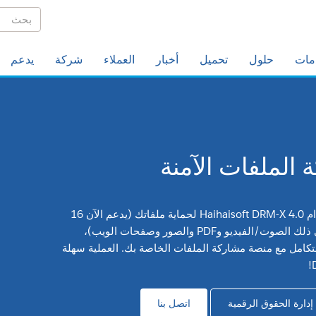
مات
حلول
تحميل
أخبار
العملاء
شركة
يدعم
 الملفات الآمنة
ابدأ في استخدام Haihaisoft DRM-X 4.0 لحماية ملفاتك (يدعم الآن 16
تنسيقًا، بما في ذلك الصوت/الفيديو وPDF والصور وصفحات الويب)،
لتكامل مع منصة مشاركة الملفات الخاصة بك. العملية سهلة
إدارة الحقوق الرقمية
اتصل بنا