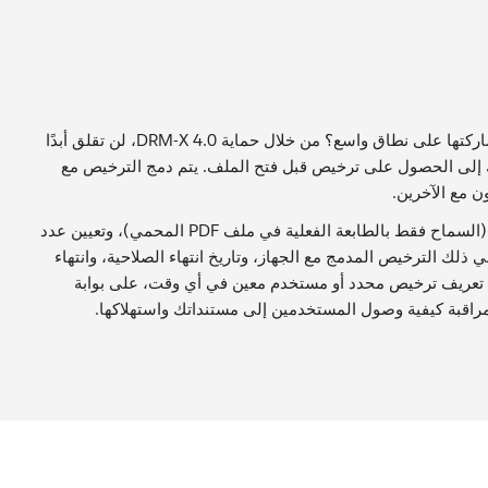
كيف يحمي Haihaisoft DRM-X 4.0 ملفاتك مع ضمان الحفاظ على التحكم حتى عند مشاركتها على نطاق واسع؟ من خلال حماية DRM-X 4.0، لن تقلق أبدًا
 إلى الحصول على ترخيص قبل فتح الملف. يتم دمج الترخيص مع
ن مع الآخرين.
لا يزال لديك ميزات DRM المتقدمة الأخرى. على سبيل المثال، حظر الطباعة الافتراضية (السماح فقط بالطابعة الفعلية في ملف PDF المحمي)، وتعيين عدد
ذلك الترخيص المدمج مع الجهاز، وتاريخ انتهاء الصلاحية، وانتهاء
ملف تعريف ترخيص محدد أو مستخدم معين في أي وقت، على بوابة