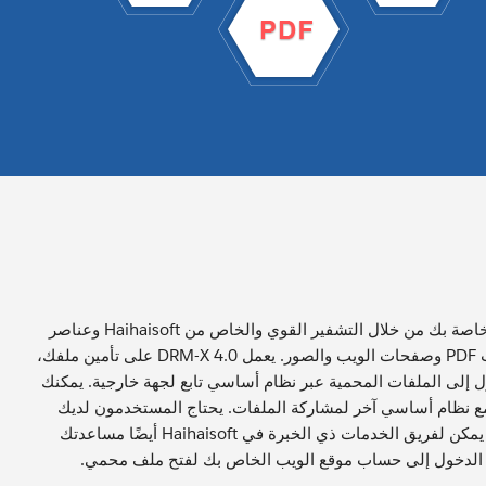
اكتسب الثقة لمشاركة ملفاتك المؤمنة عبر الإنترنت أو داخل بيئة تكنولوجيا المعلومات الخاصة بك من خلال التشفير القوي والخاص من Haihaisoft وعناصر
التحكم الشاملة في إدارة الحقوق الرقمية (DRM) لحماية ملفات الصوت/الفيديو وملفات PDF وصفحات الويب والصور. يعمل DRM-X 4.0 على تأمين ملفك،
ل إلى الملفات المحمية عبر نظام أساسي تابع لجهة خارجية. يمكنك
استخدام Dropbox، وGoogle Drive، وOneDrive، أو التكامل مع نظام أساسي آخر لمشاركة الملفات. يحتاج المستخدمون لديك
إلى تنزيل الملفات المحمية في Xvast، ثم تسجيل الدخول والحصول على ترخيص لفتحه. يمكن لفريق الخدمات ذي الخبرة في Haihaisoft أيضًا مساعدتك