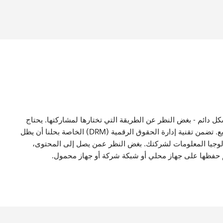
 بك بشكل دائم - بغض النظر عن الطريقة التي تختارها لمشاركتها. يحتاج
المستخدمون لديك فقط إلى تثبيت متصفح Xvast لمشاهدته. Xvast هو متصفح آمن وسريع. تضمن تقنية إدارة الحقوق الرقمية (DRM) الخاصة بحلنا أن يظل
كنولوجيا المعلومات لشركتك. بغض النظر عمن يصل إلى المحتوى،
تم حفظها على جهاز محلي أو شبكة شركة أو جهاز محمول.