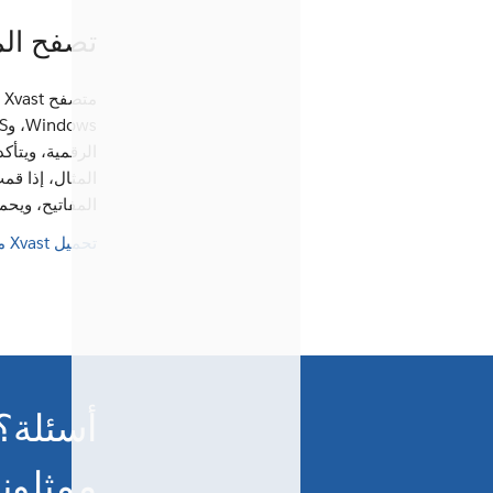
تصفح المل
المثال، إذا ق
المفاتيح، ويح
تحميل Xvast مجانا
أسئلة؟
ممثلونا