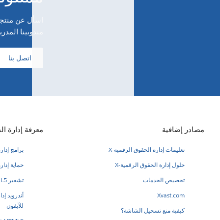
مندوبينا المدرب
اتصل بنا
مصادر إضافية
معرفة إدارة ال
تعليمات إدارة الحقوق الرقمية-X
برامج إدار
حلول إدارة الحقوق الرقمية-X
حماية إدار
تخصيص الخدمات
تشفير HTML5 الصوت/الفيديو PDF
Xvast.com
أندرويد إد
للآيفون
كيفية منع تسجيل الشاشة؟