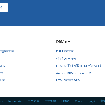
ें
DRM ज्ञान
:शुल्क परीक्षण
DRM सॉफ्टवेयर
वीडियो DRM सुरक्षा
नाएं
HTML5 ऑडियो/वीडियो PDF एन्क्रिप्ट करें
ाता
Android DRM, iPhone DRM
ाधान
HTML5 वीडियो DRM
ês
Indonesian
中文简体
中文繁體
日本語
한국인
عربي
हिन्द