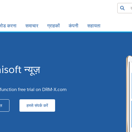
लोड करना
समाचार
ग्राहकों
कंपनी
सहायता
soft न्यूज़
 function free trial on DRM-X.com
ल
हमसे संपर्क करें