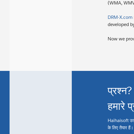
(WMA, WMV, 
DRM-X.com
developed by
Now we prov
प्रश्न?
हमारे प
Haihaisoft उत्पाद
के लिए तैयार हैं।