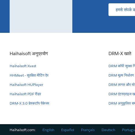
हमसे संपर्क कर
Haihaisoft अनुप्रयोग
DRM-X खाते
Haihaisoft Xvast
DRM कॉपी सुरक्षा नि
HHMeet - सुरक्षित मीटिंग ऐप
DRM मूल्य निर्धारण
Haihaisoft HUPlayer
DRM लागत और योज
Haihaisoft PDF रीडर
DRM एंटरप्राइज ख
DRM-X 3.0 डेस्कटॉप पैकेजर
DRM अनुकूलित सम
Haihaisoft.com:
English
Español
Français
Deutsch
Portugu