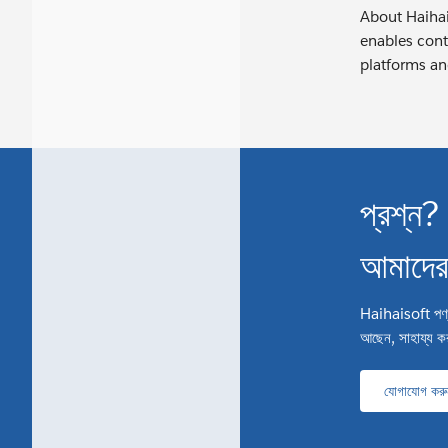
About Haihai
enables cont
platforms an
প্রশ্ন?
আমাদের
Haihaisoft পণ্য, 
আছেন, সাহায্য কর
যোগাযোগ করু