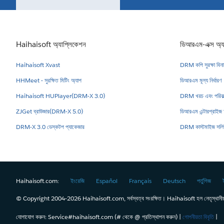
Haihaisoft অ্যাপ্লিকেশন
ডিআরএম-এক্স অ্যা
Haihaisoft Xvast
DRM কপি সুরক্ষা বিনামূ
HHMeet - সুরক্ষিত মিটিং অ্যাপ
ডিআরএম মূল্য নির্ধারণ
Haihaisoft HUPlayer(DRM-X 3.0)
DRM খরচ এবং পরিকল্
ZJGet ব্রাউজার(DRM-X 5.0)
ডিআরএম এন্টারপ্রাইজ অ
DRM-X 3.0 ডেস্কটপ প্যাকেজার
DRM কাস্টমাইজ সল
Haihaisoft.com:
ইংরেজি
Español
Français
Deutsch
পর্তুগিজ
© Copyright 2004-
2026
Haihaisoft.com, সর্বস্বত্ব সংরক্ষিত। Haihaisoft হল নেতৃস্থানীয় 
যোগাযোগ করুন: Service#haihaisoft.com (# থেকে @ প্রতিস্থাপন করুন) |
গোপনীয়তা বিবৃতি
|