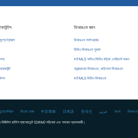
কাউন্টস
ডিআরএম জ্ঞান
ল্যে ট্রায়াল
ডিআরএম সফটওয়্যার
ভিডিও ডিআরএম সুরক্ষা
পনা
HTML5 অডিও/ভিডিও PDF এনক্রিপ্ট করুন
্যাকাউন্ট
অ্যান্ড্রয়েড ডিআরএম, আইফোন ডিআরএম
িউশন
HTML5 ভিডিও ডিআরএম
ইন্দোনেশিয়ান
ভিয়েত ভাষা
中文简体
日本語
한국인
عربي
বাংলা
ডিআরএম
ডিজিটাল রাইটস ম্যানেজমেন্ট (DRM) পরিষেবা এবং সমাধান প্রদানকারী।