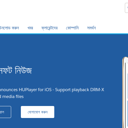
উনলোড করুন
খবর
ক্লায়েন্টদের
কোম্পানি
সমর্থন
সফট নিউজ
nnounces HUPlayer for iOS - Support playback DRM-X
d media files
়াল
যোগাযোগ করুন