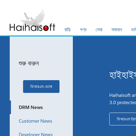
বাড়ি
পণ্য
সেবা
সমাধান
ডা
শুরু করুন
হাইহাই
ডিআরএম ডেমো
Haihaisoft a
3.0 protecte
DRM News
ডিআরএম ট্রায
Customer News
Developer News